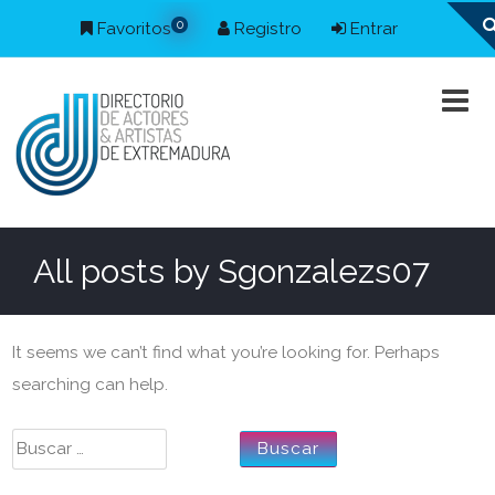
0
Favoritos
Registro
Entrar
All posts by
Sgonzalezs07
It seems we can’t find what you’re looking for. Perhaps
searching can help.
Buscar: