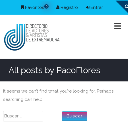
0
Favoritos
Registro
Entrar
All posts by
PacoFlores
It seems we can’t find what you’re looking for. Perhaps
searching can help.
Buscar: