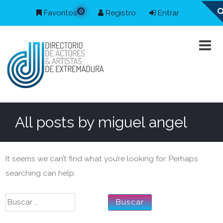
0
Favoritos
Registro
Entrar
All posts by
miguel angel
It seems we can’t find what you’re looking for. Perhaps
searching can help.
Buscar: