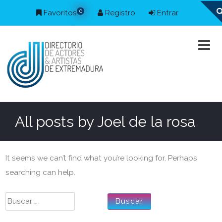
0
Favoritos
Registro
Entrar
All posts by
Joel de la rosa
It seems we can’t find what you’re looking for. Perhaps
searching can help.
Buscar: