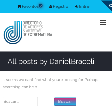
0
Favoritos
Registro
Entrar
All posts by
DanielBraceli
It seems we can’t find what you’re looking for. Perhaps
searching can help.
Buscar: