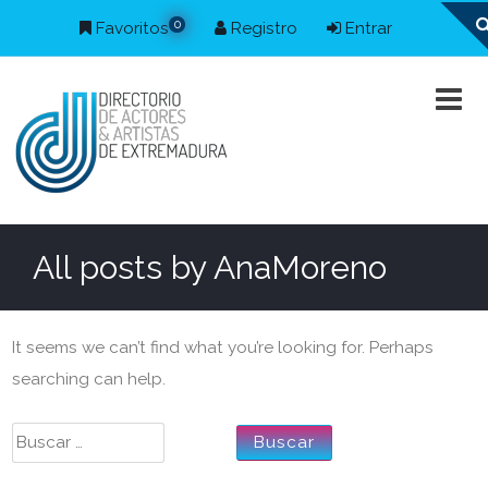
0
Favoritos
Registro
Entrar
All posts by
AnaMoreno
It seems we can’t find what you’re looking for. Perhaps
searching can help.
Buscar: