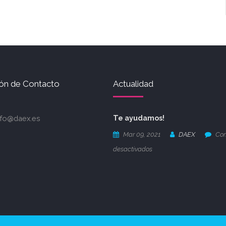
ón de Contacto
Actualidad
Te ayudamos!
nfo@daex.es
Mar 09, 2021
DAEX
Com
desactivados
en
Te
ayudamos!